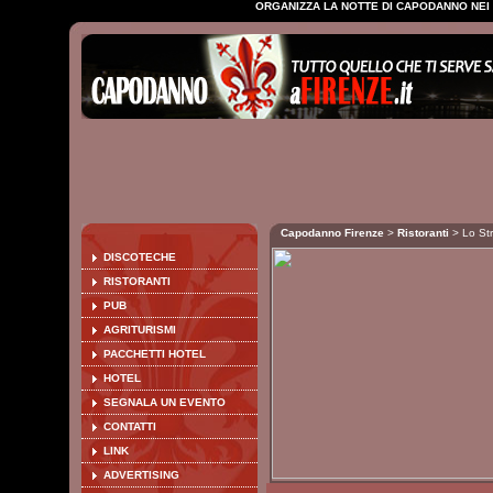
ORGANIZZA LA NOTTE DI CAPODANNO NEI M
Capodanno Firenze
>
Ristoranti
> Lo Str
DISCOTECHE
RISTORANTI
PUB
AGRITURISMI
PACCHETTI HOTEL
HOTEL
SEGNALA UN EVENTO
CONTATTI
LINK
ADVERTISING