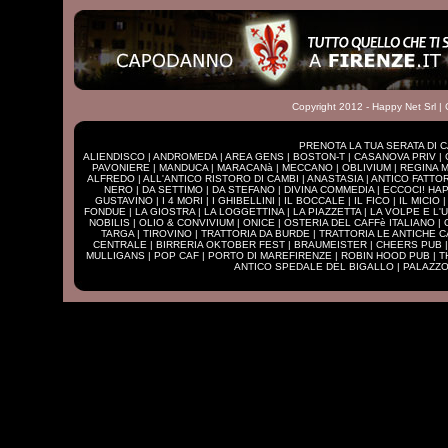
Copyright 2012 - Happy Net Srl |
PRENOTA LA TUA SERATA DI C
ALIENDISCO
|
ANDROMEDA
|
AREA GENS
|
BOSTON-T
|
CASANOVA PRIV
|
PAVONIERE
|
MANDUCA
|
MARACANà
|
MECCANO
|
OBLIVIUM
|
REGINA 
ALFREDO
|
ALL'ANTICO RISTORO DI CAMBI
|
ANASTASIA
|
ANTICO FATTO
NERO
|
DA SETTIMO
|
DA STEFANO
|
DIVINA COMMEDIA
|
ECCOCI! HA
GUSTAVINO
|
I 4 MORI
|
I GHIBELLINI
|
IL BOCCALE
|
IL FICO
|
IL MICIO
FONDUE
|
LA GIOSTRA
|
LA LOGGETTINA
|
LA PIAZZETTA
|
LA VOLPE E L'
NOBILIS
|
OLIO & CONVIVIUM
|
ONICE
|
OSTERIA DEL CAFFè ITALIANO
|
TARGA
|
TIROVINO
|
TRATTORIA DA BURDE
|
TRATTORIA LE ANTICHE 
CENTRALE
|
BIRRERIA OKTOBER FEST
|
BRAUMEISTER
|
CHEERS PUB
MULLIGANS
|
POP CAF
|
PORTO DI MAREFIRENZE
|
ROBIN HOOD PUB
|
T
ANTICO SPEDALE DEL BIGALLO
|
PALAZZO