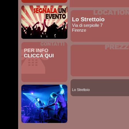
Lo Strettoio
Via di serpiolle 7
Firenze
PER INFO
CLICCA QUI
Lo Strettoio