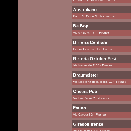
Australiano
Borgo S. Croce N 31r - Firenze
Be Bop
Via d? Servi, 76/r - Firenze
Birreria Centrale
Piazza Cimabue, 1/r - Firenze
Birreria Oktober Fest
Via Nazionale 110/r - Firenze
Braumeister
Via Madonna della Tosse, 12r - Firenze
Cheers Pub
Via Dei Renai, 27 - Firenze
Fauno
Via Cavour 89r - Firenze
GirasolFirenze
via del Romito, 1/r - Firenze