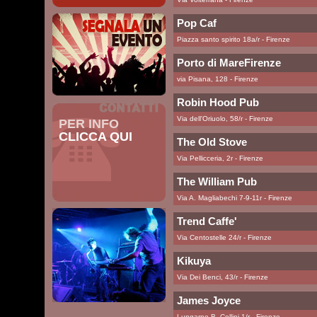
Pop Caf
Piazza santo spirito 18a/r - Firenze
Porto di MareFirenze
via Pisana, 128 - Firenze
Robin Hood Pub
Via dell'Oriuolo, 58/r - Firenze
PER INFO
CLICCA QUI
The Old Stove
Via Pellicceria, 2r - Firenze
The William Pub
Via A. Magliabechi 7-9-11r - Firenze
Trend Caffe'
Via Centostelle 24/r - Firenze
Kikuya
Via Dei Benci, 43/r - Firenze
James Joyce
Lungarno B. Cellini 1/r - Firenze