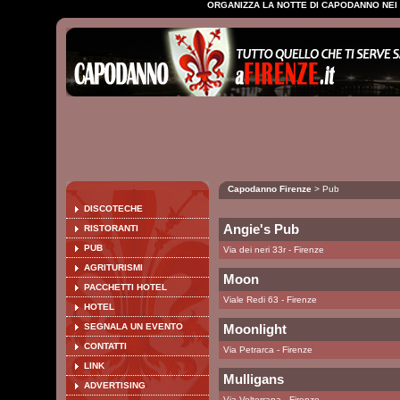
ORGANIZZA LA NOTTE DI CAPODANNO NEI M
Capodanno Firenze
> Pub
DISCOTECHE
Angie's Pub
RISTORANTI
PUB
Via dei neri 33r - Firenze
AGRITURISMI
Moon
PACCHETTI HOTEL
Viale Redi 63 - Firenze
HOTEL
SEGNALA UN EVENTO
Moonlight
CONTATTI
Via Petrarca - Firenze
LINK
Mulligans
ADVERTISING
Via Volterrana - Firenze