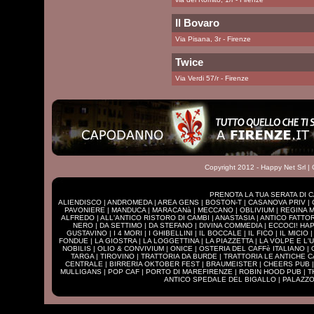
Il Bovaro
Via Pisana, 3r - Firenze
Twice
Via Verdi 57/r - Firenze
Copyright 2012 - Happy Net Srl |
PRENOTA LA TUA SERATA DI C
ALIENDISCO
|
ANDROMEDA
|
AREA GENS
|
BOSTON-T
|
CASANOVA PRIV
|
PAVONIERE
|
MANDUCA
|
MARACANà
|
MECCANO
|
OBLIVIUM
|
REGINA 
ALFREDO
|
ALL'ANTICO RISTORO DI CAMBI
|
ANASTASIA
|
ANTICO FATTO
NERO
|
DA SETTIMO
|
DA STEFANO
|
DIVINA COMMEDIA
|
ECCOCI! HA
GUSTAVINO
|
I 4 MORI
|
I GHIBELLINI
|
IL BOCCALE
|
IL FICO
|
IL MICIO
FONDUE
|
LA GIOSTRA
|
LA LOGGETTINA
|
LA PIAZZETTA
|
LA VOLPE E L'
NOBILIS
|
OLIO & CONVIVIUM
|
ONICE
|
OSTERIA DEL CAFFè ITALIANO
|
TARGA
|
TIROVINO
|
TRATTORIA DA BURDE
|
TRATTORIA LE ANTICHE 
CENTRALE
|
BIRRERIA OKTOBER FEST
|
BRAUMEISTER
|
CHEERS PUB
MULLIGANS
|
POP CAF
|
PORTO DI MAREFIRENZE
|
ROBIN HOOD PUB
|
T
ANTICO SPEDALE DEL BIGALLO
|
PALAZZO